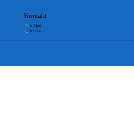
Kontakt
E-Mail
stabs@bs.ch
Kanzlei
+41 61 267 86 01
Impressum
Disclaimer