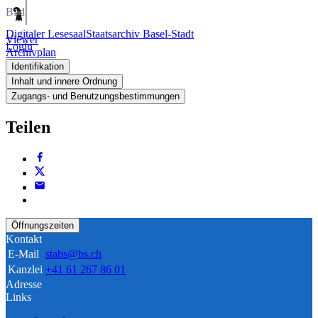
Bild
Digitaler Lesesaal
Staatsarchiv Basel-Stadt
Viewer
Login
Archivplan
Identifikation
Inhalt und innere Ordnung
Zugangs- und Benutzungsbestimmungen
Teilen
Öffnungszeiten
Kontakt
E-Mail
stabs@bs.ch
Kanzlei
+41 61 267 86 01
Adresse
Links