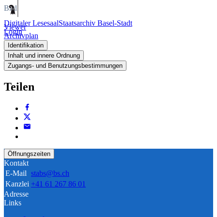
Bild
Digitaler Lesesaal
Staatsarchiv Basel-Stadt
Viewer
Login
Archivplan
Identifikation
Inhalt und innere Ordnung
Zugangs- und Benutzungsbestimmungen
Teilen
Öffnungszeiten
Kontakt
E-Mail
stabs@bs.ch
Kanzlei
+41 61 267 86 01
Adresse
Links