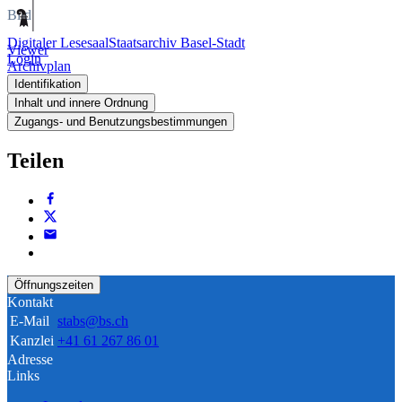
Bild
Digitaler Lesesaal
Staatsarchiv Basel-Stadt
Viewer
Login
Archivplan
Identifikation
Inhalt und innere Ordnung
Zugangs- und Benutzungsbestimmungen
Teilen
Öffnungszeiten
Kontakt
E-Mail
stabs@bs.ch
Kanzlei
+41 61 267 86 01
Adresse
Links