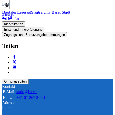
Bild
Digitaler Lesesaal
Staatsarchiv Basel-Stadt
Viewer
Login
Archivplan
Identifikation
Inhalt und innere Ordnung
Zugangs- und Benutzungsbestimmungen
Teilen
Öffnungszeiten
Kontakt
E-Mail
stabs@bs.ch
Kanzlei
+41 61 267 86 01
Adresse
Links