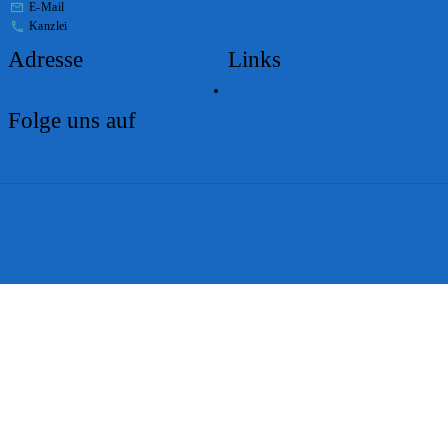
E-Mail
stabs@bs.ch
Kanzlei
+41 61 267 86 01
Adresse
Links
Lageplan
Folge uns auf
Impressum
Disclaimer