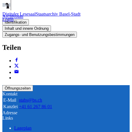
Bild
Digitaler Lesesaal
Staatsarchiv Basel-Stadt
Archivplan
Login
Identifikation
Inhalt und innere Ordnung
Zugangs- und Benutzungsbestimmungen
Teilen
Öffnungszeiten
Kontakt
E-Mail
stabs@bs.ch
Kanzlei
+41 61 267 86 01
Adresse
Links
Lageplan