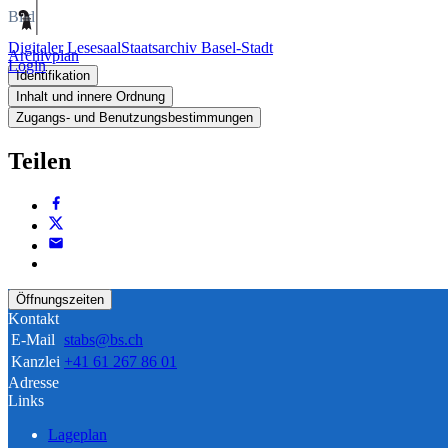
Bild
Digitaler Lesesaal
Staatsarchiv Basel-Stadt
Archivplan
Login
Identifikation
Inhalt und innere Ordnung
Zugangs- und Benutzungsbestimmungen
Teilen
Öffnungszeiten
Kontakt
E-Mail
stabs@bs.ch
Kanzlei
+41 61 267 86 01
Adresse
Links
Lageplan