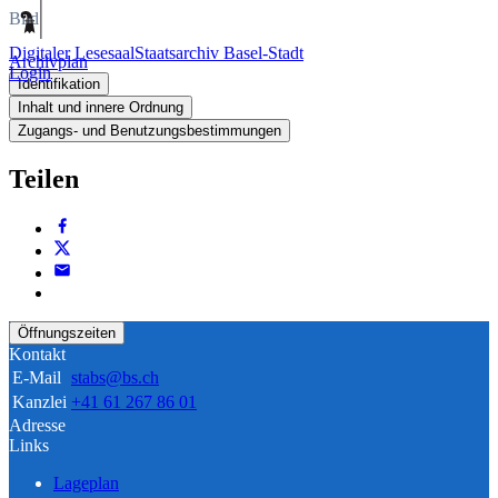
Bild
Digitaler Lesesaal
Staatsarchiv Basel-Stadt
Archivplan
Login
Identifikation
Inhalt und innere Ordnung
Zugangs- und Benutzungsbestimmungen
Teilen
Öffnungszeiten
Kontakt
E-Mail
stabs@bs.ch
Kanzlei
+41 61 267 86 01
Adresse
Links
Lageplan