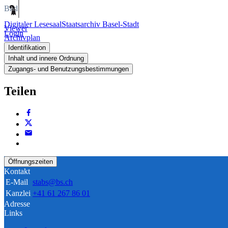
Bild
Digitaler Lesesaal
Staatsarchiv Basel-Stadt
Viewer
Login
Archivplan
Identifikation
Inhalt und innere Ordnung
Zugangs- und Benutzungsbestimmungen
Teilen
Öffnungszeiten
Kontakt
E-Mail
stabs@bs.ch
Kanzlei
+41 61 267 86 01
Adresse
Links