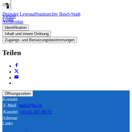
Bild
Digitaler Lesesaal
Staatsarchiv Basel-Stadt
Viewer
Login
Archivplan
Identifikation
Inhalt und innere Ordnung
Zugangs- und Benutzungsbestimmungen
Teilen
Öffnungszeiten
Kontakt
E-Mail
stabs@bs.ch
Kanzlei
+41 61 267 86 01
Adresse
Links