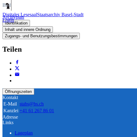
Bild
Digitaler Lesesaal
Staatsarchiv Basel-Stadt
Archivplan
Login
Identifikation
Inhalt und innere Ordnung
Zugangs- und Benutzungsbestimmungen
Teilen
Öffnungszeiten
Kontakt
E-Mail
stabs@bs.ch
Kanzlei
+41 61 267 86 01
Adresse
Links
Lageplan