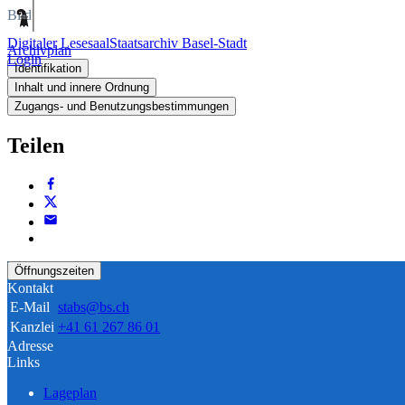
Bild
Digitaler Lesesaal
Staatsarchiv Basel-Stadt
Archivplan
Login
Identifikation
Inhalt und innere Ordnung
Zugangs- und Benutzungsbestimmungen
Teilen
Öffnungszeiten
Kontakt
E-Mail
stabs@bs.ch
Kanzlei
+41 61 267 86 01
Adresse
Links
Lageplan