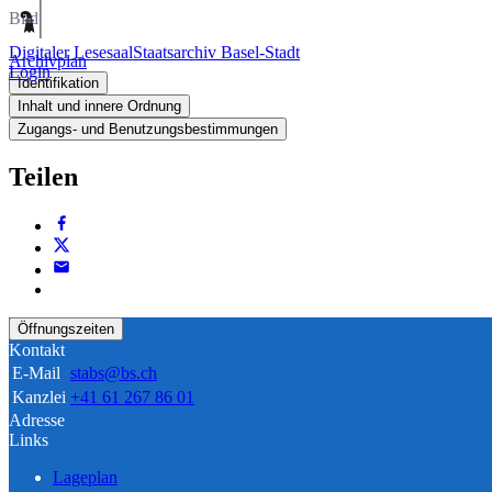
Bild
Digitaler Lesesaal
Staatsarchiv Basel-Stadt
Archivplan
Login
Identifikation
Inhalt und innere Ordnung
Zugangs- und Benutzungsbestimmungen
Teilen
Öffnungszeiten
Kontakt
E-Mail
stabs@bs.ch
Kanzlei
+41 61 267 86 01
Adresse
Links
Lageplan