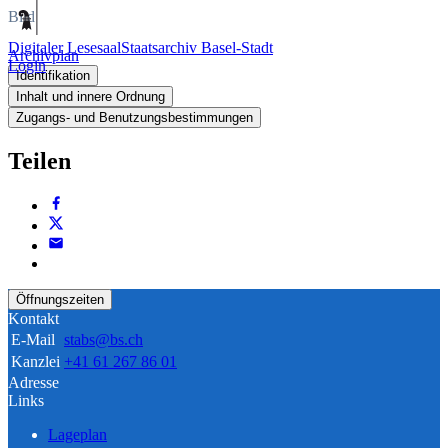
Bild
Digitaler Lesesaal
Staatsarchiv Basel-Stadt
Archivplan
Login
Identifikation
Inhalt und innere Ordnung
Zugangs- und Benutzungsbestimmungen
Teilen
Öffnungszeiten
Kontakt
E-Mail
stabs@bs.ch
Kanzlei
+41 61 267 86 01
Adresse
Links
Lageplan