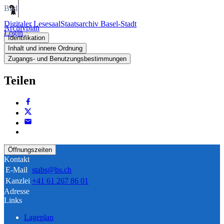
Bild
Digitaler Lesesaal
Staatsarchiv Basel-Stadt
Archivplan
Login
Identifikation
Inhalt und innere Ordnung
Zugangs- und Benutzungsbestimmungen
Teilen
Öffnungszeiten
Kontakt
E-Mail
stabs@bs.ch
Kanzlei
+41 61 267 86 01
Adresse
Links
Lageplan