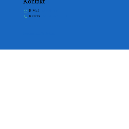
Kontakt
E-Mail
stabs@bs.ch
Kanzlei
+41 61 267 86 01
Impressum
Disclaimer