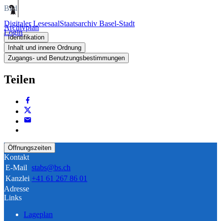
Bild
Digitaler Lesesaal
Staatsarchiv Basel-Stadt
Archivplan
Login
Identifikation
Inhalt und innere Ordnung
Zugangs- und Benutzungsbestimmungen
Teilen
Öffnungszeiten
Kontakt
E-Mail
stabs@bs.ch
Kanzlei
+41 61 267 86 01
Adresse
Links
Lageplan