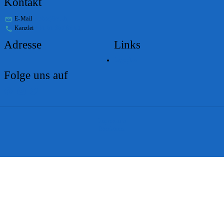
Kontakt
E-Mail
stabs@bs.ch
Kanzlei
+41 61 267 86 01
Adresse
Links
Lageplan
Folge uns auf
Impressum
Disclaimer