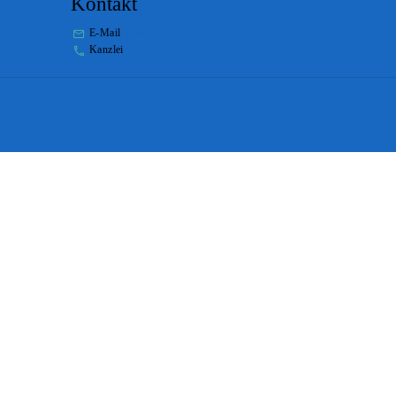
Kontakt
E-Mail
stabs@bs.ch
Kanzlei
+41 61 267 86 01
Impressum
Disclaimer