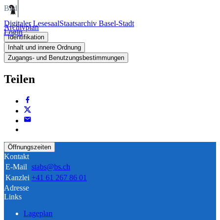
Bild
Digitaler Lesesaal
Staatsarchiv Basel-Stadt
Archivplan
Login
Identifikation
Inhalt und innere Ordnung
Zugangs- und Benutzungsbestimmungen
Teilen
Öffnungszeiten
Kontakt
E-Mail
stabs@bs.ch
Kanzlei
+41 61 267 86 01
Adresse
Links
Lageplan