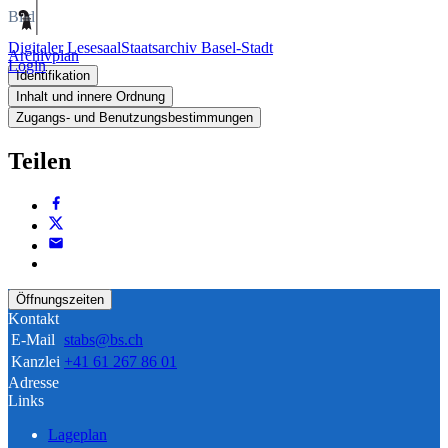
Bild
Digitaler Lesesaal
Staatsarchiv Basel-Stadt
Archivplan
Login
Identifikation
Inhalt und innere Ordnung
Zugangs- und Benutzungsbestimmungen
Teilen
Öffnungszeiten
Kontakt
E-Mail
stabs@bs.ch
Kanzlei
+41 61 267 86 01
Adresse
Links
Lageplan