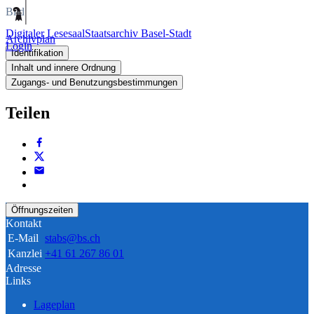
Bild
Digitaler Lesesaal
Staatsarchiv Basel-Stadt
Archivplan
Login
Identifikation
Inhalt und innere Ordnung
Zugangs- und Benutzungsbestimmungen
Teilen
Öffnungszeiten
Kontakt
E-Mail
stabs@bs.ch
Kanzlei
+41 61 267 86 01
Adresse
Links
Lageplan