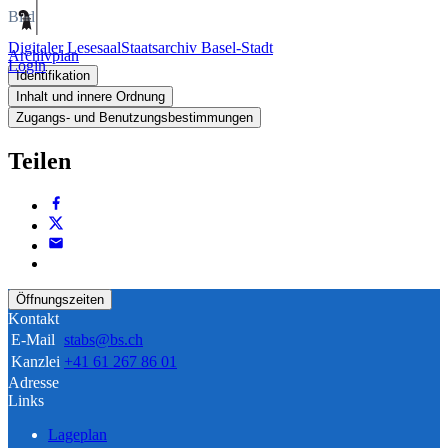
Bild
Digitaler Lesesaal
Staatsarchiv Basel-Stadt
Archivplan
Login
Identifikation
Inhalt und innere Ordnung
Zugangs- und Benutzungsbestimmungen
Teilen
Öffnungszeiten
Kontakt
E-Mail
stabs@bs.ch
Kanzlei
+41 61 267 86 01
Adresse
Links
Lageplan