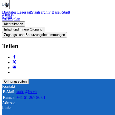
Bild
Digitaler Lesesaal
Staatsarchiv Basel-Stadt
Viewer
Login
Archivplan
Identifikation
Inhalt und innere Ordnung
Zugangs- und Benutzungsbestimmungen
Teilen
Öffnungszeiten
Kontakt
E-Mail
stabs@bs.ch
Kanzlei
+41 61 267 86 01
Adresse
Links