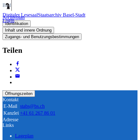
Bild
Digitaler Lesesaal
Staatsarchiv Basel-Stadt
Archivplan
Login
Identifikation
Inhalt und innere Ordnung
Zugangs- und Benutzungsbestimmungen
Teilen
Öffnungszeiten
Kontakt
E-Mail
stabs@bs.ch
Kanzlei
+41 61 267 86 01
Adresse
Links
Lageplan