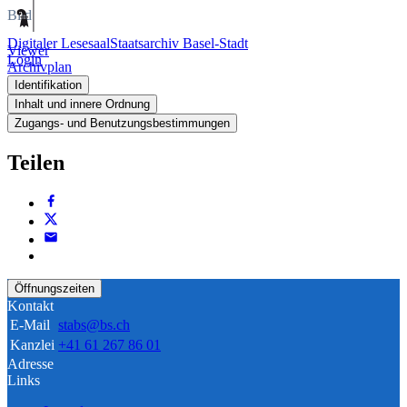
Bild
Digitaler Lesesaal
Staatsarchiv Basel-Stadt
Viewer
Login
Archivplan
Identifikation
Inhalt und innere Ordnung
Zugangs- und Benutzungsbestimmungen
Teilen
Öffnungszeiten
Kontakt
E-Mail
stabs@bs.ch
Kanzlei
+41 61 267 86 01
Adresse
Links