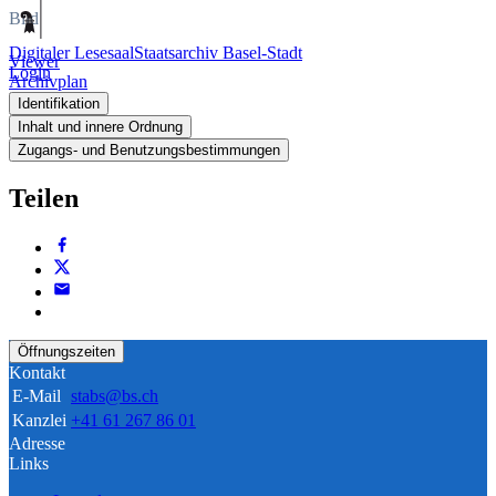
Bild
Digitaler Lesesaal
Staatsarchiv Basel-Stadt
Viewer
Login
Archivplan
Identifikation
Inhalt und innere Ordnung
Zugangs- und Benutzungsbestimmungen
Teilen
Öffnungszeiten
Kontakt
E-Mail
stabs@bs.ch
Kanzlei
+41 61 267 86 01
Adresse
Links