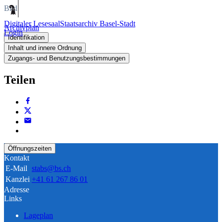
Bild
Digitaler Lesesaal
Staatsarchiv Basel-Stadt
Archivplan
Login
Identifikation
Inhalt und innere Ordnung
Zugangs- und Benutzungsbestimmungen
Teilen
Öffnungszeiten
Kontakt
E-Mail
stabs@bs.ch
Kanzlei
+41 61 267 86 01
Adresse
Links
Lageplan