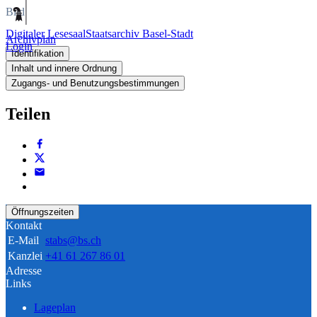
Bild
Digitaler Lesesaal
Staatsarchiv Basel-Stadt
Archivplan
Login
Identifikation
Inhalt und innere Ordnung
Zugangs- und Benutzungsbestimmungen
Teilen
Öffnungszeiten
Kontakt
E-Mail
stabs@bs.ch
Kanzlei
+41 61 267 86 01
Adresse
Links
Lageplan