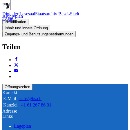
Bild
Digitaler Lesesaal
Staatsarchiv Basel-Stadt
Archivplan
Login
Identifikation
Inhalt und innere Ordnung
Zugangs- und Benutzungsbestimmungen
Teilen
Öffnungszeiten
Kontakt
E-Mail
stabs@bs.ch
Kanzlei
+41 61 267 86 01
Adresse
Links
Lageplan