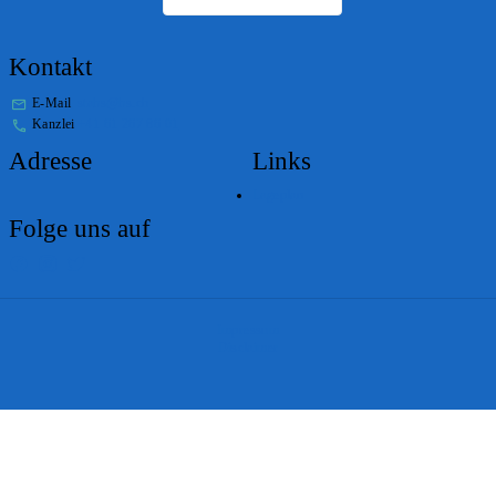
Kontakt
E-Mail
stabs@bs.ch
Kanzlei
+41 61 267 86 01
Adresse
Links
Lageplan
Folge uns auf
Impressum
Disclaimer