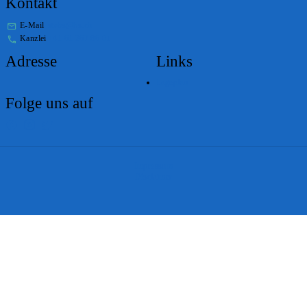
Kontakt
E-Mail
stabs@bs.ch
Kanzlei
+41 61 267 86 01
Adresse
Links
Lageplan
Folge uns auf
Impressum
Disclaimer