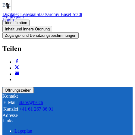
Bild
Digitaler Lesesaal
Staatsarchiv Basel-Stadt
Archivplan
Login
Identifikation
Inhalt und innere Ordnung
Zugangs- und Benutzungsbestimmungen
Teilen
Öffnungszeiten
Kontakt
E-Mail
stabs@bs.ch
Kanzlei
+41 61 267 86 01
Adresse
Links
Lageplan