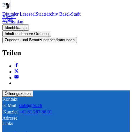
Bild
Digitaler Lesesaal
Staatsarchiv Basel-Stadt
Viewer
Login
Archivplan
Identifikation
Inhalt und innere Ordnung
Zugangs- und Benutzungsbestimmungen
Teilen
Öffnungszeiten
Kontakt
E-Mail
stabs@bs.ch
Kanzlei
+41 61 267 86 01
Adresse
Links