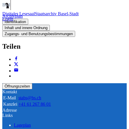
Bild
Digitaler Lesesaal
Staatsarchiv Basel-Stadt
Archivplan
Login
Identifikation
Inhalt und innere Ordnung
Zugangs- und Benutzungsbestimmungen
Teilen
Öffnungszeiten
Kontakt
E-Mail
stabs@bs.ch
Kanzlei
+41 61 267 86 01
Adresse
Links
Lageplan