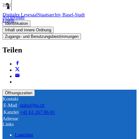
Bild
Digitaler Lesesaal
Staatsarchiv Basel-Stadt
Archivplan
Login
Identifikation
Inhalt und innere Ordnung
Zugangs- und Benutzungsbestimmungen
Teilen
Öffnungszeiten
Kontakt
E-Mail
stabs@bs.ch
Kanzlei
+41 61 267 86 01
Adresse
Links
Lageplan