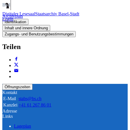
Bild
Digitaler Lesesaal
Staatsarchiv Basel-Stadt
Archivplan
Login
Identifikation
Inhalt und innere Ordnung
Zugangs- und Benutzungsbestimmungen
Teilen
Öffnungszeiten
Kontakt
E-Mail
stabs@bs.ch
Kanzlei
+41 61 267 86 01
Adresse
Links
Lageplan