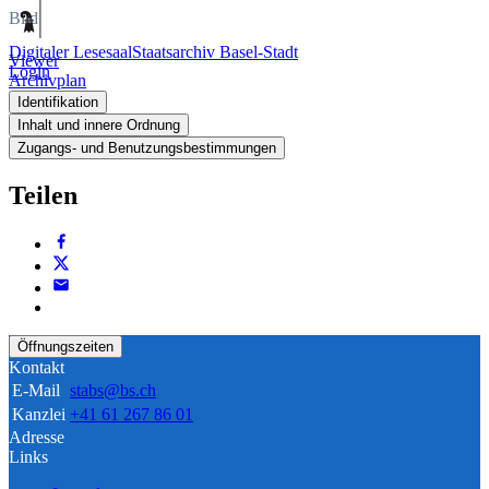
Bild
Digitaler Lesesaal
Staatsarchiv Basel-Stadt
Viewer
Login
Archivplan
Identifikation
Inhalt und innere Ordnung
Zugangs- und Benutzungsbestimmungen
Teilen
Öffnungszeiten
Kontakt
E-Mail
stabs@bs.ch
Kanzlei
+41 61 267 86 01
Adresse
Links