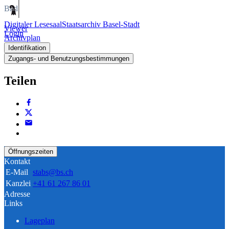
Bild
Digitaler Lesesaal
Staatsarchiv Basel-Stadt
Viewer
Login
Archivplan
Identifikation
Zugangs- und Benutzungsbestimmungen
Teilen
Öffnungszeiten
Kontakt
E-Mail
stabs@bs.ch
Kanzlei
+41 61 267 86 01
Adresse
Links
Lageplan