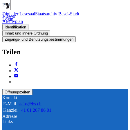
Bild
Digitaler Lesesaal
Staatsarchiv Basel-Stadt
Viewer
Login
Archivplan
Identifikation
Inhalt und innere Ordnung
Zugangs- und Benutzungsbestimmungen
Teilen
Öffnungszeiten
Kontakt
E-Mail
stabs@bs.ch
Kanzlei
+41 61 267 86 01
Adresse
Links