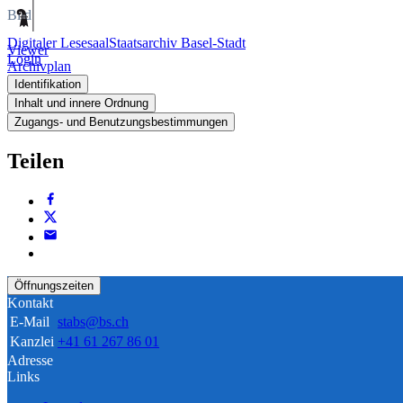
Bild
Digitaler Lesesaal
Staatsarchiv Basel-Stadt
Viewer
Login
Archivplan
Identifikation
Inhalt und innere Ordnung
Zugangs- und Benutzungsbestimmungen
Teilen
Öffnungszeiten
Kontakt
E-Mail
stabs@bs.ch
Kanzlei
+41 61 267 86 01
Adresse
Links