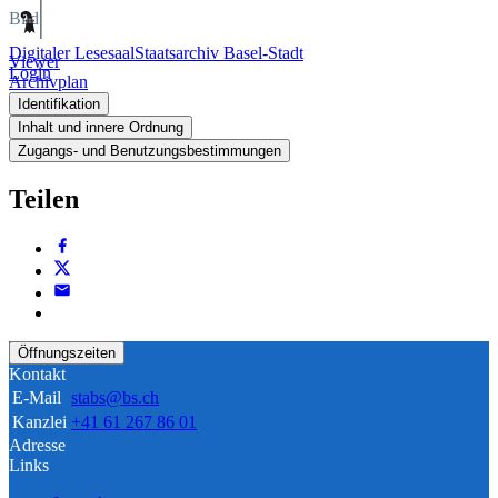
Bild
Digitaler Lesesaal
Staatsarchiv Basel-Stadt
Viewer
Login
Archivplan
Identifikation
Inhalt und innere Ordnung
Zugangs- und Benutzungsbestimmungen
Teilen
Öffnungszeiten
Kontakt
E-Mail
stabs@bs.ch
Kanzlei
+41 61 267 86 01
Adresse
Links