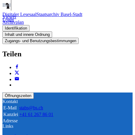
Bild
Digitaler Lesesaal
Staatsarchiv Basel-Stadt
Viewer
Login
Archivplan
Identifikation
Inhalt und innere Ordnung
Zugangs- und Benutzungsbestimmungen
Teilen
Öffnungszeiten
Kontakt
E-Mail
stabs@bs.ch
Kanzlei
+41 61 267 86 01
Adresse
Links