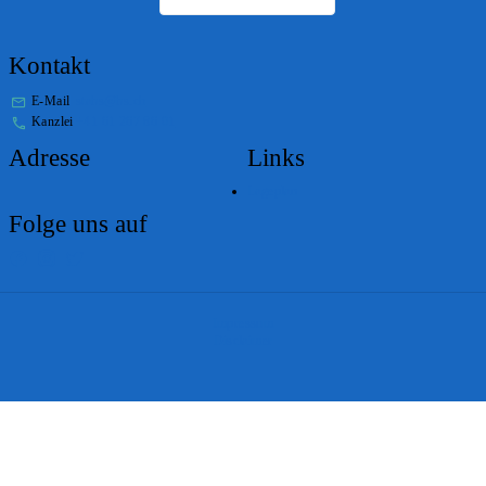
Kontakt
E-Mail
stabs@bs.ch
Kanzlei
+41 61 267 86 01
Adresse
Links
Lageplan
Folge uns auf
Impressum
Disclaimer