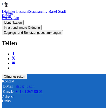
Bild
Digitaler Lesesaal
Staatsarchiv Basel-Stadt
Viewer
Login
Archivplan
Identifikation
Inhalt und innere Ordnung
Zugangs- und Benutzungsbestimmungen
Teilen
Öffnungszeiten
Kontakt
E-Mail
stabs@bs.ch
Kanzlei
+41 61 267 86 01
Adresse
Links