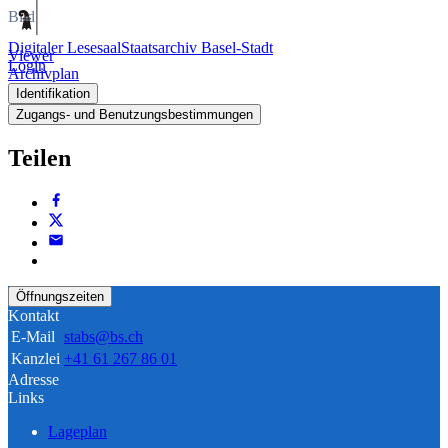
Bild
Digitaler Lesesaal
Staatsarchiv Basel-Stadt
Viewer
Login
Archivplan
Identifikation
Zugangs- und Benutzungsbestimmungen
Teilen
Öffnungszeiten
Kontakt
E-Mail
stabs@bs.ch
Kanzlei
+41 61 267 86 01
Adresse
Links
Lageplan