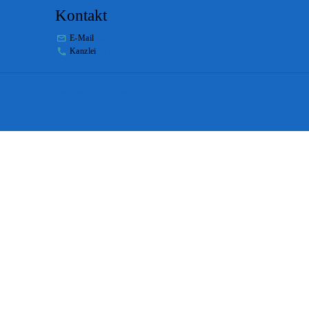
Kontakt
E-Mail
stabs@bs.ch
Kanzlei
+41 61 267 86 01
Impressum
Disclaimer