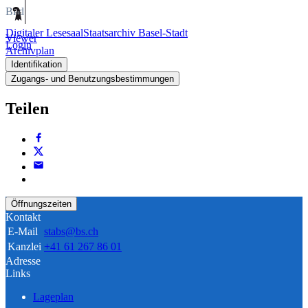
Bild
Digitaler Lesesaal
Staatsarchiv Basel-Stadt
Viewer
Login
Archivplan
Identifikation
Zugangs- und Benutzungsbestimmungen
Teilen
Öffnungszeiten
Kontakt
E-Mail
stabs@bs.ch
Kanzlei
+41 61 267 86 01
Adresse
Links
Lageplan