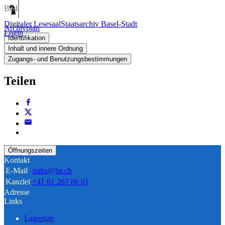
Bild
Digitaler Lesesaal
Staatsarchiv Basel-Stadt
Archivplan
Login
Identifikation
Inhalt und innere Ordnung
Zugangs- und Benutzungsbestimmungen
Teilen
Öffnungszeiten
Kontakt
E-Mail
stabs@bs.ch
Kanzlei
+41 61 267 86 01
Adresse
Links
Lageplan